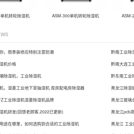
00单机转轮除湿机
ASM-300单机转轮除湿机
ASM
EWS
你，雨季装修应特别注意防潮
黔南工业除
湿机价格
黔南大连工
潮除湿机，工业除湿机
黔东南工业
机，湿菱工业地下室抽湿机 库房配电房除湿器
黑龙江除湿
FZ工业除湿机湿菱除湿机品牌
黑龙江玻璃
机研发(回馈老顾客,2022已更新)
黑龙江pcb
用途在哪里，如何选购到合适的工业除湿机
黑龙江 工