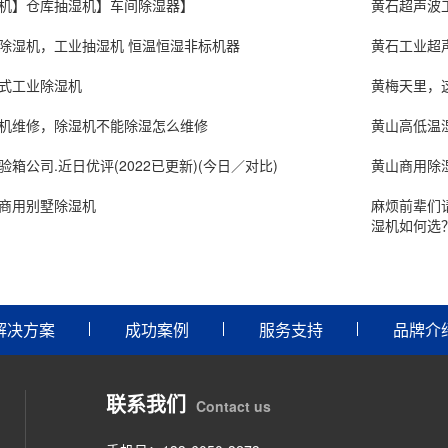
机】仓库抽湿机】车间除湿器】
黄石超声波
除湿机，工业抽湿机 恒温恒湿非标机器
黄石工业超
式工业除湿机
黄梅天里，
机维修，除湿机不能除湿怎么维修
黄山高低温
箱公司.近日优评(2022已更新)(今日／对比)
黄山商用除
商用别墅除湿机
麻烦前辈们
湿机如何选
解决方案
成功案例
服务支持
品牌介
联系我们
Contact us