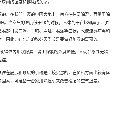
下房间的湿度和健康的关系。
健康的。在我们广袤的中国大地上，南方往往要
除湿
，而常用
除
RH。当空气的湿度低于40的时候，人体的器官比如鼻子、肺
激喉部引发口渴、干咳、声哑、喉痛等症状，也使
流感
病毒和
病。因此，在北方的秋冬天季节是要做好
加湿
的事项的。
大使得体内甲状腺素、肾上腺素的浓度降低，人就会感到无精
湿症。
往在底层和顶层的价格是比较实惠的，在价格方面比较有优
的因素，可准备一台
家用除湿机
来改善楼层的空气湿度。