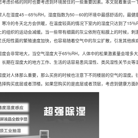
您考虑价格的同时也要考虑到环境居住的一些重要因素。本文就着重谈一
在湿度45－65％RH，湿度指数为50－60的环境中最感舒适的，最
，寒冷的冬天北方会供暖，在温度较高的情况下室内的湿度只达到了15％
上的组织的运动会减缓。当一些带有细菌的灰尘依附在粘膜上的时候，刺
兰氏阳性菌的繁殖速度加快，也容易随着空气中的灰尘扩散，引发其他疾
度会非常地大，当
空气湿度
大于65％RH，人体中的松果激素量会增多
。长期在湿度大的地方工作、生活的话容易患风湿性、类风湿性关节炎等
对人体那么重要，那么买房的时候也注意下不同楼层的空气的湿度。往
选择购买底层或者顶楼。如果您购买的是底层或者顶层，考虑到健康方面