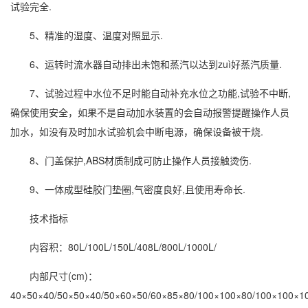
试验完全.
5、精准的湿度、温度对照显示.
6、运转时流水器自动排出未饱和蒸汽以达到zuì好蒸汽质量.
7、试验过程中水位不足时能自动补充水位之功能,试验不中断,
确保使用安全，如果不是自动加水装置的会自动报警提醒操作人员
加水，如没有及时加水试验机会中断电源，确保设备被干烧.
8、门盖保护,ABS材质制成可防止操作人员接触烫伤.
9、一体成型硅胶门垫圈,气密度良好,且使用寿命长.
技术指标
内容积：80L/100L/150L/408L/800L/1000L/
内部尺寸(cm)：
40×50×40/50×50×40/50×60×50/60×85×80/100×100×80/100×100×1