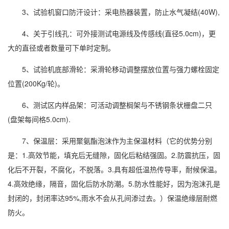
3、试验机窗口防汗设计：采电热器装置，防止水气凝结(40W),
4、关于引线孔：可外接测试电源线及传感线(直径5.0cm)，更
大的直径或者数量可下单时定制。
5、试验机底部滑轮：采滑轮移动调整摆放位置与强力螺栓固定
位置(200Kg/轮)。
6、测试区内样品架：可活动调整榈架与不锈钢条状栅盘二只
(盘架每间格5.0cm).
7、保温层：采用聚氨酯泡沫作为主保温材料（它的优势分别
是：1.高效节能，填充后无缝隙，固化后粘结强固。2.防震抗压，固
化后不开裂，不腐化，不脱落。3.具有超低温热传导率，耐候保温。
4.高效绝缘，隔音，固化后防水
防潮
。5.防水性能好，因为泡沫孔是
封闭的，封闭率达95%,雨水不会从孔间渗过去。）保温绝缘层耐燃
防火。